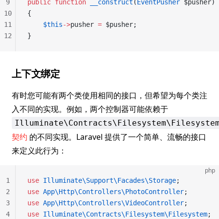
9
public
 function
 __construct
(
EventPusher
 $pusher)
10
{
11
    $this
->
pusher 
=
 $pusher;
12
}
上下文绑定
有时您可能有两个类使用相同的接口，但希望为每个类注
入不同的实现。例如，两个控制器可能依赖于
Illuminate\Contracts\Filesystem\Filesyste
契约
的不同实现。Laravel 提供了一个简单、流畅的接口
来定义此行为：
php
1
use
 Illuminate\Support\Facades\Storage
;
2
use
 App\Http\Controllers\PhotoController
;
3
use
 App\Http\Controllers\VideoController
;
4
use
 Illuminate\Contracts\Filesystem\Filesystem
;