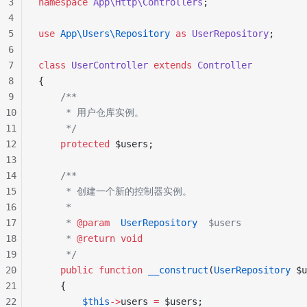
3
namespace
 App\Http\Controllers
;
4
5
use
 App\Users\Repository
 as
 UserRepository
;
6
7
class
 UserController
 extends
 Controller
8
{
9
    /**
10
     * 用户仓库实例。
11
     */
12
    protected
 $users;
13
14
    /**
15
     * 创建一个新的控制器实例。
16
     *
17
     * 
@param
  UserRepository
  $users
18
     * 
@return
 void
19
     */
20
    public
 function
 __construct
(
UserRepository
 $u
21
    {
22
        $this
->
users 
=
 $users;