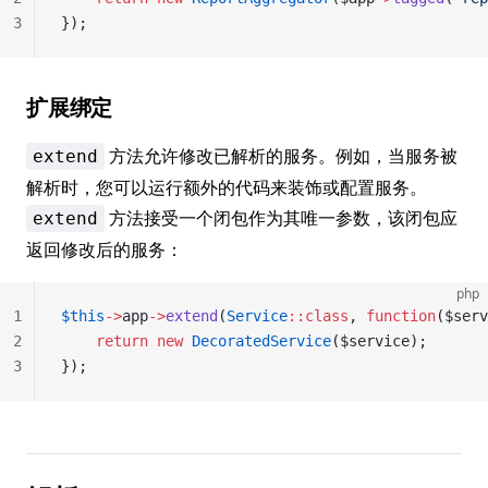
3
});
扩展绑定
方法允许修改已解析的服务。例如，当服务被
extend
解析时，您可以运行额外的代码来装饰或配置服务。
方法接受一个闭包作为其唯一参数，该闭包应
extend
返回修改后的服务：
php
1
$this
->
app
->
extend
(
Service
::class
, 
function
($serv
2
    return
 new
 DecoratedService
($service);
3
});