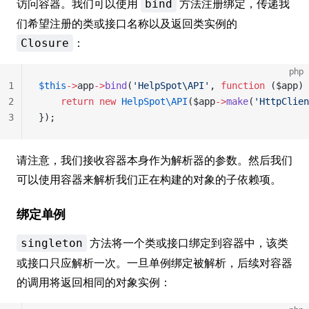
访问容器。我们可以使用
方法注册绑定，传递我
bind
们希望注册的类或接口名称以及返回类实例的
：
Closure
php
1
$this
->
app
->
bind
(
'HelpSpot\API'
, 
function
 ($app) 
2
    return
 new
 HelpSpot\API
($app
->
make
(
'HttpClien
3
});
请注意，我们接收容器本身作为解析器的参数。然后我们
可以使用容器来解析我们正在构建的对象的子依赖项。
绑定单例
方法将一个类或接口绑定到容器中，该类
singleton
或接口只应解析一次。一旦单例绑定被解析，后续对容器
的调用将返回相同的对象实例：