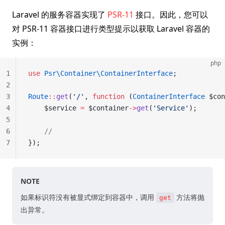
Laravel 的服务容器实现了
PSR-11
接口。因此，您可以
对 PSR-11 容器接口进行类型提示以获取 Laravel 容器的
实例：
php
1
use
 Psr\Container\ContainerInterface
;
2
3
Route
::
get
(
'/'
, 
function
 (
ContainerInterface
 $con
4
    $service 
=
 $container
->
get
(
'Service'
);
5
6
    //
7
});
NOTE
如果标识符没有被显式绑定到容器中，调用
方法将抛
get
出异常。