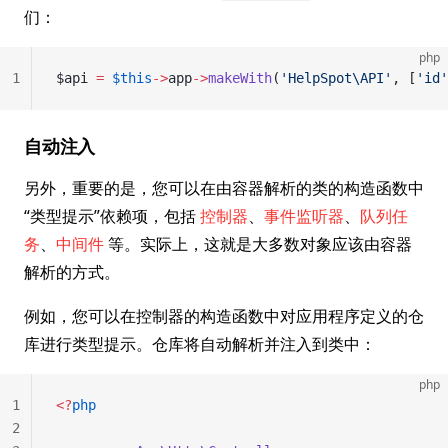
们：
php
1
$api 
=
 $this
->
app
->
makeWith
(
'HelpSpot\API'
, [
'id'
自动注入
另外，重要的是，您可以在由容器解析的类的构造函数中
“类型提示”依赖项，包括
控制器
、
事件监听器
、
队列任
务
、
中间件
等。实际上，这就是大多数对象应该由容器
解析的方式。
例如，您可以在控制器的构造函数中对应用程序定义的仓
库进行类型提示。仓库将自动解析并注入到类中：
php
1
<?
php
2