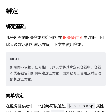
绑定
绑定基础
几乎所有的服务容器绑定都将在
服务提供者
中注册，因
此大多数示例将演示在该上下文中使用容器。
NOTE
如果类不依赖于任何接口，则无需将其绑定到容器中。容器
不需要被告知如何构建这些对象，因为它可以使用反射自动
解析这些对象。
简单绑定
在服务提供者中，您始终可以通过
属性
$this->app