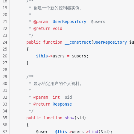
18
    /**
19
     * 创建一个新的控制器实例。
20
     *
21
     * 
@param
  UserRepository
  $users
22
     * 
@return
 void
23
     */
24
    public
 function
 __construct
(
UserRepository
 $u
25
    {
26
        $this
->
users 
=
 $users;
27
    }
28
29
    /**
30
     * 显示给定用户的个人资料。
31
     *
32
     * 
@param
  int
  $id
33
     * 
@return
 Response
34
     */
35
    public
 function
 show
($id)
36
    {
37
        $user 
=
 $this
->
users
->
find
($id);