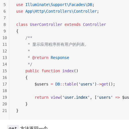
5
use
 Illuminate\Support\Facades\DB
;
6
use
 App\Http\Controllers\Controller
;
7
8
class
 UserController
 extends
 Controller
9
{
10
    /**
11
     * 显示应用程序所有用户的列表。
12
     *
13
     * 
@return
 Response
14
     */
15
    public
 function
 index
()
16
    {
17
        $users 
=
 DB
::
table
(
'users'
)
->
get
();
18
19
        return
 view
(
'user.index'
, [
'users'
 =>
 $us
20
    }
21
}
方法返回一个
get