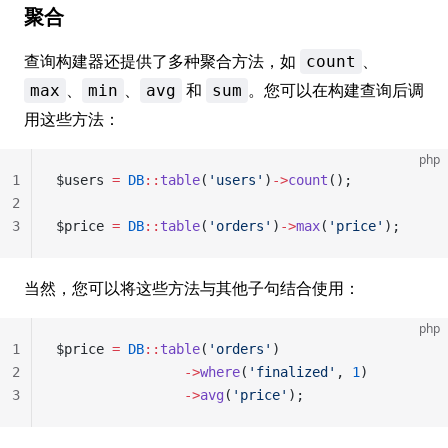
聚合
查询构建器还提供了多种聚合方法，如
、
count
、
、
和
。您可以在构建查询后调
max
min
avg
sum
用这些方法：
php
1
$users 
=
 DB
::
table
(
'users'
)
->
count
();
2
3
$price 
=
 DB
::
table
(
'orders'
)
->
max
(
'price'
);
当然，您可以将这些方法与其他子句结合使用：
php
1
$price 
=
 DB
::
table
(
'orders'
)
2
                ->
where
(
'finalized'
, 
1
)
3
                ->
avg
(
'price'
);