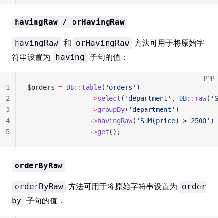
havingRaw / orHavingRaw
和
方法可用于将原始字
havingRaw
orHavingRaw
符串设置为
子句的值：
having
php
1
$orders 
=
 DB
::
table
(
'orders'
)
2
                ->
select
(
'department'
, 
DB
::
raw
(
'S
3
                ->
groupBy
(
'department'
)
4
                ->
havingRaw
(
'SUM(price) > 2500'
)
5
                ->
get
();
orderByRaw
方法可用于将原始字符串设置为
orderByRaw
order
子句的值：
by