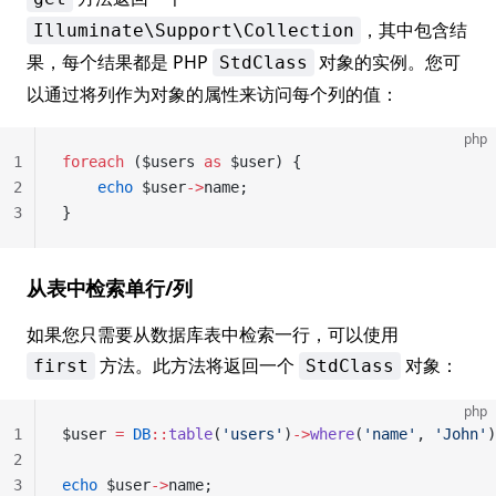
，其中包含结
Illuminate\Support\Collection
果，每个结果都是 PHP
对象的实例。您可
StdClass
以通过将列作为对象的属性来访问每个列的值：
php
1
foreach
 ($users 
as
 $user) {
2
    echo
 $user
->
name;
3
}
从表中检索单行/列
如果您只需要从数据库表中检索一行，可以使用
方法。此方法将返回一个
对象：
first
StdClass
php
1
$user 
=
 DB
::
table
(
'users'
)
->
where
(
'name'
, 
'John'
)
2
3
echo
 $user
->
name;