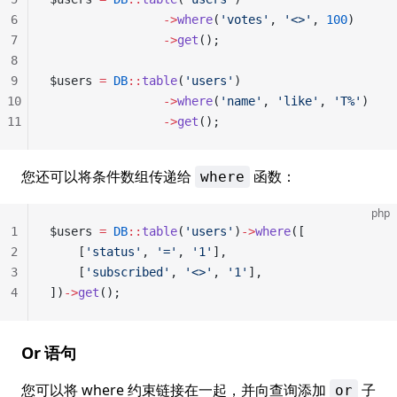
6
                ->
where
(
'votes'
, 
'<>'
, 
100
)
7
                ->
get
();
8
9
$users 
=
 DB
::
table
(
'users'
)
10
                ->
where
(
'name'
, 
'like'
, 
'T%'
)
11
                ->
get
();
您还可以将条件数组传递给
函数：
where
php
1
$users 
=
 DB
::
table
(
'users'
)
->
where
([
2
    [
'status'
, 
'='
, 
'1'
],
3
    [
'subscribed'
, 
'<>'
, 
'1'
],
4
])
->
get
();
Or 语句
您可以将 where 约束链接在一起，并向查询添加
子
or