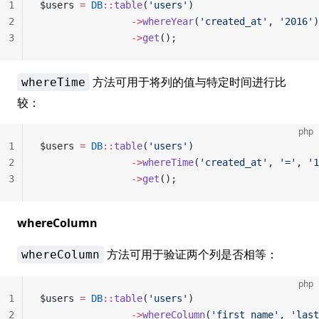
1
$users 
=
 DB
::
table
(
'users'
)
2
                ->
whereYear
(
'created_at'
, 
'2016'
)
3
                ->
get
();
方法可用于将列的值与特定时间进行比
whereTime
较：
php
1
$users 
=
 DB
::
table
(
'users'
)
2
                ->
whereTime
(
'created_at'
, 
'='
, 
'1
3
                ->
get
();
whereColumn
方法可用于验证两个列是否相等：
whereColumn
php
1
$users 
=
 DB
::
table
(
'users'
)
2
                ->
whereColumn
(
'first_name'
, 
'last