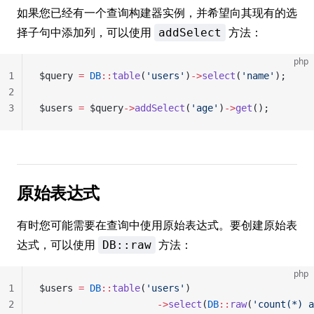
如果您已经有一个查询构建器实例，并希望向其现有的选
择子句中添加列，可以使用
方法：
addSelect
php
1
$query 
=
 DB
::
table
(
'users'
)
->
select
(
'name'
);
2
3
$users 
=
 $query
->
addSelect
(
'age'
)
->
get
();
原始表达式
有时您可能需要在查询中使用原始表达式。要创建原始表
达式，可以使用
方法：
DB::raw
php
1
$users 
=
 DB
::
table
(
'users'
)
2
                     ->
select
(
DB
::
raw
(
'count(*) a