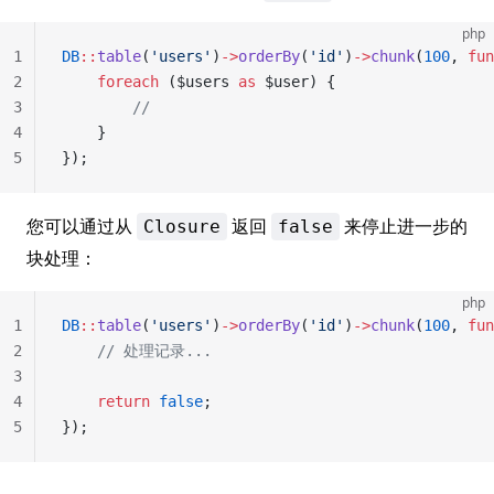
php
1
DB
::
table
(
'users'
)
->
orderBy
(
'id'
)
->
chunk
(
100
, 
fun
2
    foreach
 ($users 
as
 $user) {
3
        //
4
    }
5
});
您可以通过从
返回
来停止进一步的
Closure
false
块处理：
php
1
DB
::
table
(
'users'
)
->
orderBy
(
'id'
)
->
chunk
(
100
, 
fun
2
    // 处理记录...
3
4
    return
 false
;
5
});