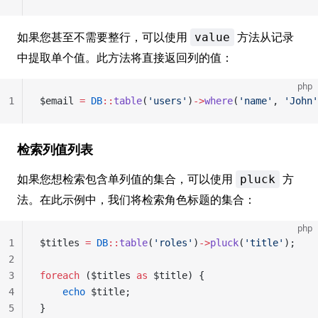
如果您甚至不需要整行，可以使用
方法从记录
value
中提取单个值。此方法将直接返回列的值：
php
1
$email 
=
 DB
::
table
(
'users'
)
->
where
(
'name'
, 
'John'
检索列值列表
如果您想检索包含单列值的集合，可以使用
方
pluck
法。在此示例中，我们将检索角色标题的集合：
php
1
$titles 
=
 DB
::
table
(
'roles'
)
->
pluck
(
'title'
);
2
3
foreach
 ($titles 
as
 $title) {
4
    echo
 $title;
5
}