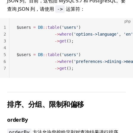
JSON 列。目前，这包括 MySQL 5.7 和 PostgreSQL。要
查询 JSON 列，请使用
运算符：
->
php
1
$users 
=
 DB
::
table
(
'users'
)
2
                ->
where
(
'options->language'
, 
'en'
3
                ->
get
();
4
5
$users 
=
 DB
::
table
(
'users'
)
6
                ->
where
(
'preferences->dining->mea
7
                ->
get
();
排序、分组、限制和偏移
orderBy
方法允许您按给定列对查询结果进行排序。
orderBy