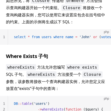
如您所见，将
传递给
方法会指
Closure
orWhere
示查询构建器开始一个约束组。
将接收一个
Closure
查询构建器实例，您可以使用它来设置应包含在括号组中
的约束。上面的示例将生成以下 SQL：
php
1
select
 *
 from
 users
 where
 name
 =
 'John'
 or
 (
votes
Where Exists 子句
方法允许您编写
whereExists
where exists
SQL 子句。
方法接受一个
whereExists
Closure
参数，该参数将接收一个查询构建器实例，允许您定义应
放置在“exists”子句中的查询：
php
1
DB
::
table
(
'users'
)
2
            ->
whereExists
(
function
 ($query) {