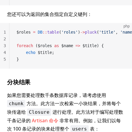
您还可以为返回的集合指定自定义键列：
php
1
$roles 
=
 DB
::
table
(
'roles'
)
->
pluck
(
'title'
, 
'name
2
3
foreach
 ($roles 
as
 $name 
=>
 $title) {
4
    echo
 $title;
5
}
分块结果
如果您需要处理数千条数据库记录，请考虑使用
方法。此方法一次检索一小块结果，并将每个
chunk
块传递给
进行处理。此方法对于编写处理数
Closure
千条记录的
Artisan 命令
非常有用。例如，让我们以每
次 100 条记录的块来处理整个
表：
users