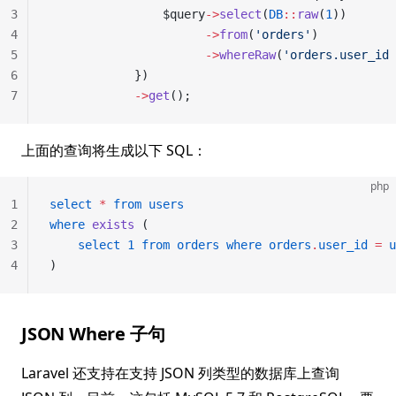
3
                $query
->
select
(
DB
::
raw
(
1
))
4
                      ->
from
(
'orders'
)
5
                      ->
whereRaw
(
'orders.user_id 
6
            })
7
            ->
get
();
上面的查询将生成以下 SQL：
php
1
select
 *
 from
 users
2
where
 exists
 (
3
    select
 1
 from
 orders
 where
 orders
.
user_id
 =
 u
4
)
JSON Where 子句
Laravel 还支持在支持 JSON 列类型的数据库上查询