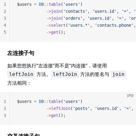
1
$users 
=
 DB
::
table
(
'users'
)
2
            ->
join
(
'contacts'
, 
'users.id'
, 
'='
, 
'
3
            ->
join
(
'orders'
, 
'users.id'
, 
'='
, 
'or
4
            ->
select
(
'users.*'
, 
'contacts.phone'
,
5
            ->
get
();
左连接子句
如果您想执行“左连接”而不是“内连接”，请使用
方法。
方法的签名与
leftJoin
leftJoin
join
方法相同：
php
1
$users 
=
 DB
::
table
(
'users'
)
2
            ->
leftJoin
(
'posts'
, 
'users.id'
, 
'='
, 
3
            ->
get
();