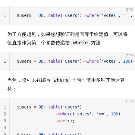
php
1
$users 
=
 DB
::
table
(
'users'
)
->
where
(
'votes'
, 
'='
, 
为了方便起见，如果您想验证列是否等于给定值，可以将
值直接作为第二个参数传递给
方法：
where
php
1
$users 
=
 DB
::
table
(
'users'
)
->
where
(
'votes'
, 
100
)
-
当然，您可以在编写
子句时使用多种其他运算
where
符：
php
1
$users 
=
 DB
::
table
(
'users'
)
2
                ->
where
(
'votes'
, 
'>='
, 
100
)
3
                ->
get
();
4
5
$users 
=
 DB
::
table
(
'users'
)