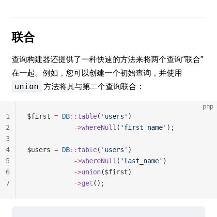
联合
查询构建器还提供了一种快速的方法来将两个查询“联合”
在一起。例如，您可以创建一个初始查询，并使用
方法将其与第二个查询联合：
union
php
1
$first 
=
 DB
::
table
(
'users'
)
2
            ->
whereNull
(
'first_name'
);
3
4
$users 
=
 DB
::
table
(
'users'
)
5
            ->
whereNull
(
'last_name'
)
6
            ->
union
($first)
7
            ->
get
();