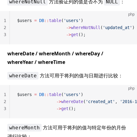
方法验证列的值是否不为
：
whereNotNull
NULL
php
1
$users 
=
 DB
::
table
(
'users'
)
2
                    ->
whereNotNull
(
'updated_at'
)
3
                    ->
get
();
whereDate / whereMonth / whereDay /
whereYear / whereTime
方法可用于将列的值与日期进行比较：
whereDate
php
1
$users 
=
 DB
::
table
(
'users'
)
2
                ->
whereDate
(
'created_at'
, 
'2016-1
3
                ->
get
();
方法可用于将列的值与特定年份的月份
whereMonth
进行比较：