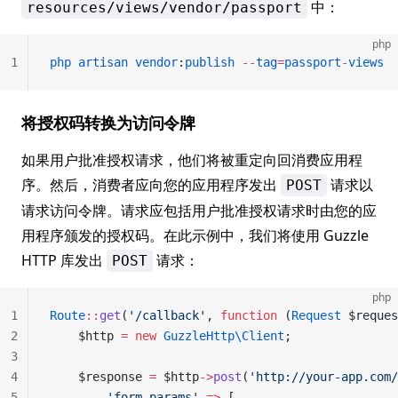
中：
resources/views/vendor/passport
php
1
php
 artisan
 vendor
:
publish
 --
tag
=
passport
-
views
将授权码转换为访问令牌
如果用户批准授权请求，他们将被重定向回消费应用程
序。然后，消费者应向您的应用程序发出
请求以
POST
请求访问令牌。请求应包括用户批准授权请求时由您的应
用程序颁发的授权码。在此示例中，我们将使用 Guzzle
HTTP 库发出
请求：
POST
php
1
Route
::
get
(
'/callback'
, 
function
 (
Request
 $reques
2
    $http 
=
 new
 GuzzleHttp\Client
;
3
4
    $response 
=
 $http
->
post
(
'http://your-app.com/
5
        'form_params'
 =>
 [