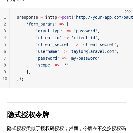
php
1
$response 
=
 $http
->
post
(
'http://your-app.com/oaut
2
    'form_params'
 =>
 [
3
        'grant_type'
 =>
 'password'
,
4
        'client_id'
 =>
 'client-id'
,
5
        'client_secret'
 =>
 'client-secret'
,
6
        'username'
 =>
 'taylor@laravel.com'
,
7
        'password'
 =>
 'my-password'
,
8
        'scope'
 =>
 '*'
,
9
    ],
10
]);
隐式授权令牌
隐式授权类似于授权码授权；然而，令牌在不交换授权码