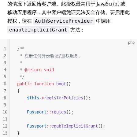
的情况下返回给客户端。此授权最常用于 JavaScript 或
移动应用程序，其中客户端凭证无法安全存储。要启用此
授权，请在
中调用
AuthServiceProvider
方法：
enableImplicitGrant
php
1
/**
2
 * 注册任何身份验证/授权服务。
3
 *
4
 * 
@return
 void
5
 */
6
public
 function
 boot
()
7
{
8
    $this
->
registerPolicies
();
9
10
    Passport
::
routes
();
11
12
    Passport
::
enableImplicitGrant
();
13
}