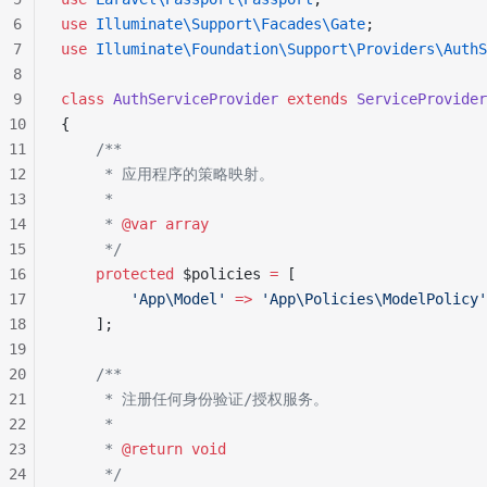
6
use
 Illuminate\Support\Facades\Gate
;
7
use
 Illuminate\Foundation\Support\Providers\AuthS
8
9
class
 AuthServiceProvider
 extends
 ServiceProvider
10
{
11
    /**
12
     * 应用程序的策略映射。
13
     *
14
     * 
@var
 array
15
     */
16
    protected
 $policies 
=
 [
17
        'App\Model'
 =>
 'App\Policies\ModelPolicy'
18
    ];
19
20
    /**
21
     * 注册任何身份验证/授权服务。
22
     *
23
     * 
@return
 void
24
     */