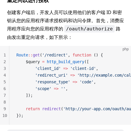
重定向以进行授权
创建客户端后，开发人员可以使用他们的客户端 ID 和密
钥从您的应用程序请求授权码和访问令牌。首先，消费应
用程序应向您的应用程序的
路
/oauth/authorize
由发出重定向请求，如下所示：
php
1
Route
::
get
(
'/redirect'
, 
function
 () {
2
    $query 
=
 http_build_query
([
3
        'client_id'
 =>
 'client-id'
,
4
        'redirect_uri'
 =>
 'http://example.com/cal
5
        'response_type'
 =>
 'code'
,
6
        'scope'
 =>
 ''
,
7
    ]);
8
9
    return
 redirect
(
'http://your-app.com/oauth/au
10
});