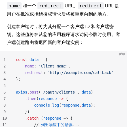
和一个
URL。
URL 是
name
redirect
redirect
用户在批准或拒绝授权请求后将被重定向到的地方。
创建客户端时，将为其分配一个客户端 ID 和客户端密
钥。这些值将在从您的应用程序请求访问令牌时使用。客
户端创建路由将返回新的客户端实例：
php
1
const
 data
 =
 {
2
    name
: 
'Client Name'
,
3
    redirect
: 
'http://example.com/callback'
4
};
5
6
axios
.
post
(
'/oauth/clients'
, 
data
)
7
    .
then
(
response
 =>
 {
8
        console
.
log
(
response
.
data
);
9
    })
10
    .
catch
 (
response
 => {
11
        // 
列出响应中的错误
...