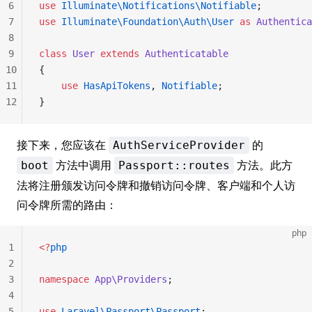
6
use
 Illuminate\Notifications\Notifiable
;
7
use
 Illuminate\Foundation\Auth\User
 as
 Authentica
8
9
class
 User
 extends
 Authenticatable
10
{
11
    use
 HasApiTokens
, 
Notifiable
;
12
}
接下来，您应该在
的
AuthServiceProvider
方法中调用
方法。此方
boot
Passport::routes
法将注册颁发访问令牌和撤销访问令牌、客户端和个人访
问令牌所需的路由：
php
1
<?
php
2
3
namespace
 App\Providers
;
4
5
use
 Laravel\Passport\Passport
;