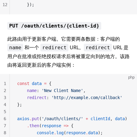
12
    });
PUT /oauth/clients/{client-id}
此路由用于更新客户端。它需要两条数据：客户端的
和一个
URL。
URL 是
name
redirect
redirect
用户在批准或拒绝授权请求后将被重定向到的地方。该路
由将返回更新后的客户端实例：
php
1
const
 data
 =
 {
2
    name
: 
'New Client Name'
,
3
    redirect
: 
'http://example.com/callback'
4
};
5
6
axios
.
put
(
'/oauth/clients/'
 +
 clientId
, 
data
)
7
    .
then
(
response
 =>
 {
8
        console
.
log
(
response
.
data
);