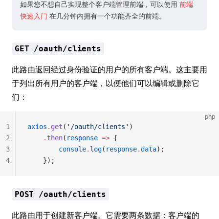
如果您不想自己实现整个客户端管理前端，可以使用
前端
快速入门
在几分钟内拥有一个功能齐全的前端。
GET /oauth/clients
此路由返回经过身份验证的用户的所有客户端。这主要用
于列出所有用户的客户端，以便他们可以编辑或删除它
们：
php
1
axios
.
get
(
'/oauth/clients'
)
2
    .
then
(
response
 =>
 {
3
        console
.
log
(
response
.
data
);
4
    });
POST /oauth/clients
此路由用于创建新客户端。它需要两条数据：客户端的