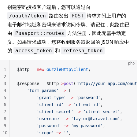
创建密码授权客户端后，您可以通过向
路由发出
请求并附上用户的
/oauth/token
POST
电子邮件地址和密码来请求访问令牌。请记住，此路由已
由
方法注册，因此无需手动定
Passport::routes
义。如果请求成功，您将收到服务器返回的 JSON 响应中
的
和
：
access_token
refresh_token
php
1
$http 
=
 new
 GuzzleHttp\Client
;
2
3
$response 
=
 $http
->
post
(
'http://your-app.com/oaut
4
    'form_params'
 =>
 [
5
        'grant_type'
 =>
 'password'
,
6
        'client_id'
 =>
 'client-id'
,
7
        'client_secret'
 =>
 'client-secret'
,
8
        'username'
 =>
 'taylor@laravel.com'
,
9
        'password'
 =>
 'my-password'
,
10
        'scope'
 =>
 ''
,