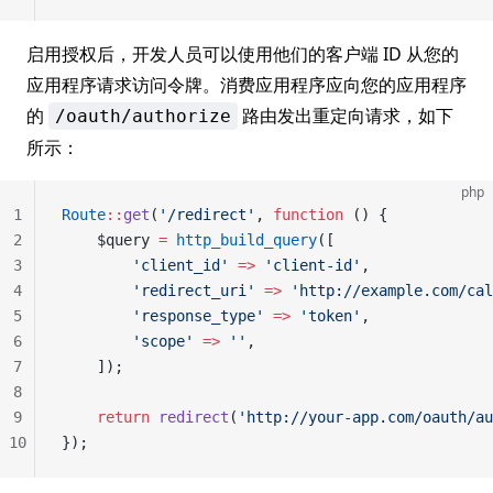
启用授权后，开发人员可以使用他们的客户端 ID 从您的
应用程序请求访问令牌。消费应用程序应向您的应用程序
的
路由发出重定向请求，如下
/oauth/authorize
所示：
php
1
Route
::
get
(
'/redirect'
, 
function
 () {
2
    $query 
=
 http_build_query
([
3
        'client_id'
 =>
 'client-id'
,
4
        'redirect_uri'
 =>
 'http://example.com/cal
5
        'response_type'
 =>
 'token'
,
6
        'scope'
 =>
 ''
,
7
    ]);
8
9
    return
 redirect
(
'http://your-app.com/oauth/au
10
});