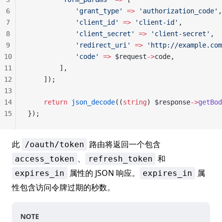
6
            'grant_type'
 =>
 'authorization_code'
,
7
            'client_id'
 =>
 'client-id'
,
8
            'client_secret'
 =>
 'client-secret'
,
9
            'redirect_uri'
 =>
 'http://example.com
10
            'code'
 =>
 $request
->
code,
11
        ],
12
    ]);
13
14
    return
 json_decode
((
string
) $response
->
getBod
15
});
此
路由将返回一个包含
/oauth/token
、
和
access_token
refresh_token
属性的 JSON 响应。
属
expires_in
expires_in
性包含访问令牌过期的秒数。
NOTE