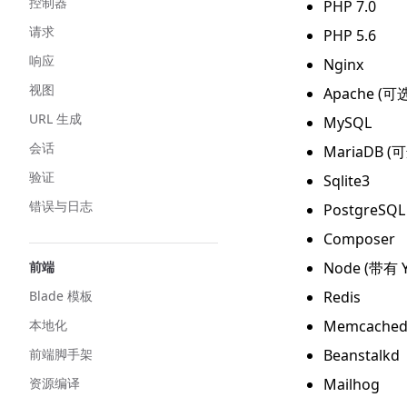
控制器
PHP 7.0
请求
PHP 5.6
响应
Nginx
视图
Apache (可
URL 生成
MySQL
会话
MariaDB (
验证
Sqlite3
错误与日志
PostgreSQL
Composer
前端
Node (带有 
Blade 模板
Redis
本地化
Memcache
前端脚手架
Beanstalkd
资源编译
Mailhog