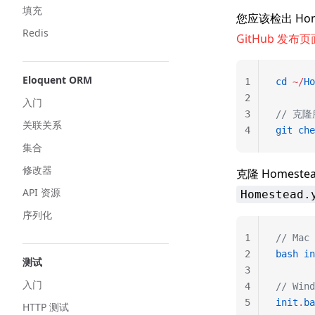
填充
您应该检出 Ho
Redis
GitHub 发布页
Eloquent ORM
1
cd
 ~/
Ho
2
入门
3
// 克
关联关系
4
git
 che
集合
修改器
克隆 Homest
API 资源
Homestead.
序列化
1
// Mac 
2
bash
 in
测试
3
入门
4
// Wind
5
init
.
ba
HTTP 测试