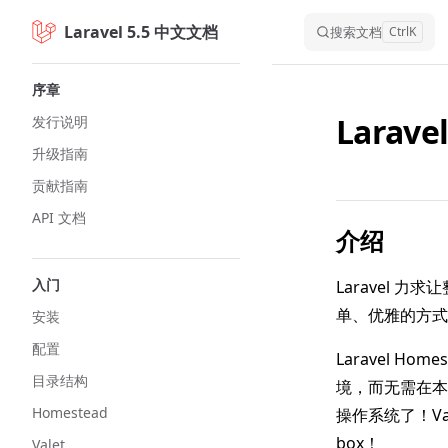
Laravel 5.5 中文文档
Skip to content
搜索文档
Ctrl
K
Sidebar Navigation
序章
Larave
发行说明
升级指南
贡献指南
API 文档
介绍
入门
Laravel 
单、优雅的方式
安装
配置
Laravel H
目录结构
境，而无需在本
Homestead
操作系统了！V
box！
Valet