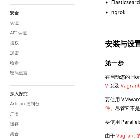
Elasticsear
ngrok
安全
认证
API 认证
安装与设
授权
加密
第一步
哈希
密码重置
在启动您的 Ho
V
以及
Vagrant
深入探究
要使用 VMware
Artisan 控制台
件
。尽管它不是
广播
要使用 Paral
缓存
集合
由于
Vagrant