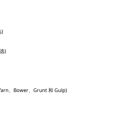
选)
可选)
Yarn、Bower、Grunt 和 Gulp)
d