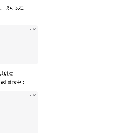
。您可以在
php
以创建
ead 目录中：
php