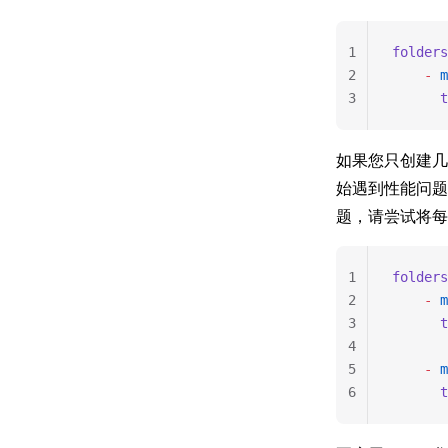
1
folders
2
    -
 m
3
      t
如果您只创建几
始遇到性能问题
题，请尝试将每个
1
folders
2
    -
 m
3
      t
4
5
    -
 m
6
      t