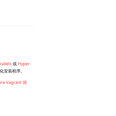
rallels
或
Hyper-
化安装程序。
re Vagrant 插