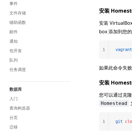
事件
安装 Homeste
文件存储
辅助函数
安装 Virtual
box 添加到您
邮件
通知
1
vagrant
包开发
队列
如果此命令失败，
任务调度
安装 Homest
数据库
您可以通过克隆存
入门
Homestead
查询构造器
分页
1
git
 clo
迁移