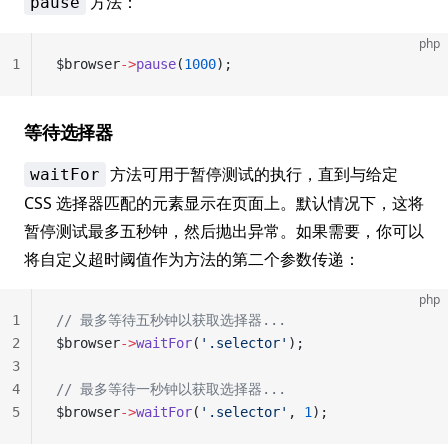
方法：
pause
php
1
$browser
->
pause
(
1000
);
等待选择器
方法可用于暂停测试的执行，直到与给定
waitFor
CSS 选择器匹配的元素显示在页面上。默认情况下，这将
暂停测试最多五秒钟，然后抛出异常。如果需要，你可以
将自定义超时阈值作为方法的第二个参数传递：
php
1
// 最多等待五秒钟以获取选择器...
2
$browser
->
waitFor
(
'.selector'
);
3
4
// 最多等待一秒钟以获取选择器...
5
$browser
->
waitFor
(
'.selector'
, 
1
);