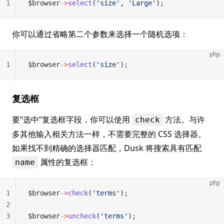
1
$browser
->
select
(
'size'
, 
'Large'
);
你可以通过省略第二个参数来选择一个随机选项：
php
1
$browser
->
select
(
'size'
);
复选框
要“选中”复选框字段，你可以使用
方法。与许
check
多其他输入相关方法一样，不需要完整的 CSS 选择器。
如果找不到精确的选择器匹配，Dusk 将搜索具有匹配
属性的复选框：
name
php
1
$browser
->
check
(
'terms'
);
2
3
$browser
->
uncheck
(
'terms'
);