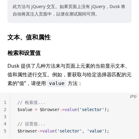
此方法与 jQuery 交互。如果页面上没有 jQuery，Dusk 将
自动将其注入页面中，以便在测试期间可用。
文本、值和属性
检索和设置值
Dusk 提供了几种方法来与页面上元素的当前显示文本、
值和属性进行交互。例如，要获取与给定选择器匹配的元
素的“值”，请使用
方法：
value
php
1
// 检索值...
2
$value 
=
 $browser
->
value
(
'selector'
);
3
4
// 设置值...
5
$browser
->
value
(
'selector'
, 
'value'
);