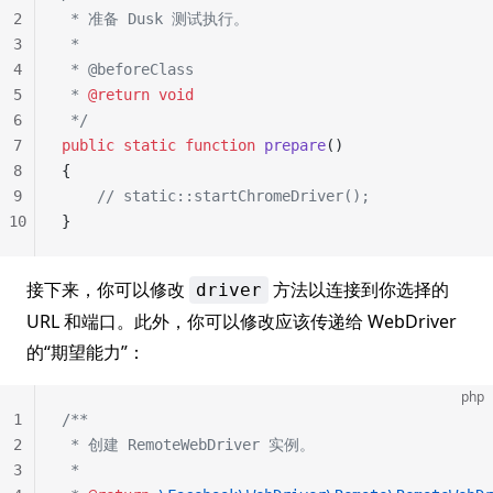
2
 * 准备 Dusk 测试执行。
3
 *
4
 * @beforeClass
5
 * 
@return
 void
6
 */
7
public
 static
 function
 prepare
()
8
{
9
    // static::startChromeDriver();
10
}
接下来，你可以修改
方法以连接到你选择的
driver
URL 和端口。此外，你可以修改应该传递给 WebDriver
的“期望能力”：
php
1
/**
2
 * 创建 RemoteWebDriver 实例。
3
 *