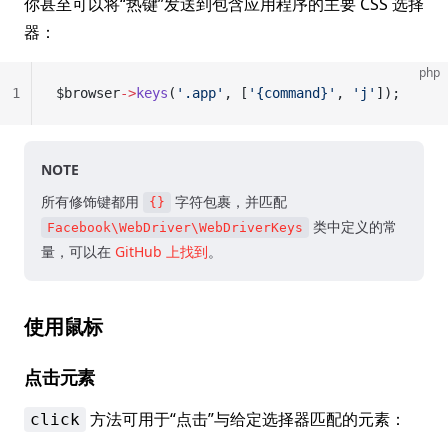
你甚至可以将“热键”发送到包含应用程序的主要 CSS 选择
器：
php
1
$browser
->
keys
(
'.app'
, [
'{command}'
, 
'j'
]);
NOTE
所有修饰键都用
字符包裹，并匹配
{}
类中定义的常
Facebook\WebDriver\WebDriverKeys
量，可以在
GitHub 上找到
。
使用鼠标
点击元素
方法可用于“点击”与给定选择器匹配的元素：
click