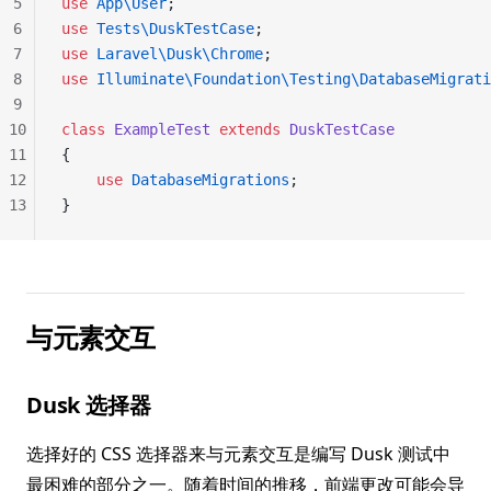
5
use
 App\User
;
6
use
 Tests\DuskTestCase
;
7
use
 Laravel\Dusk\Chrome
;
8
use
 Illuminate\Foundation\Testing\DatabaseMigrati
9
10
class
 ExampleTest
 extends
 DuskTestCase
11
{
12
    use
 DatabaseMigrations
;
13
}
与元素交互
Dusk 选择器
选择好的 CSS 选择器来与元素交互是编写 Dusk 测试中
最困难的部分之一。随着时间的推移，前端更改可能会导