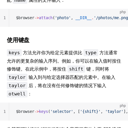
配
属性的文件输入：
name
php
1
$browser
->
attach
(
'photo'
, 
__DIR__
.
'/photos/me.png
使用键盘
方法允许你为给定元素提供比
方法通常
keys
type
允许的更复杂的输入序列。例如，你可以在输入值时按住
修饰键。在此示例中，将按住
键，同时将
shift
输入到与给定选择器匹配的元素中。在输入
taylor
后，将在没有任何修饰键的情况下输入
taylor
：
otwell
php
1
$browser
->
keys
(
'selector'
, [
'{shift}'
, 
'taylor'
],