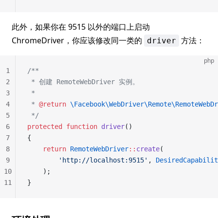
此外，如果你在 9515 以外的端口上启动
ChromeDriver，你应该修改同一类的
方法：
driver
php
1
/**
2
 * 创建 RemoteWebDriver 实例。
3
 *
4
 * 
@return
 \Facebook\WebDriver\Remote\RemoteWebDr
5
 */
6
protected
 function
 driver
()
7
{
8
    return
 RemoteWebDriver
::
create
(
9
        'http://localhost:9515'
, 
DesiredCapabilit
10
    );
11
}