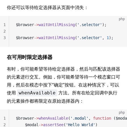
你还可以等待给定选择器从页面中消失：
php
1
$browser
->
waitUntilMissing
(
'.selector'
);
2
3
$browser
->
waitUntilMissing
(
'.selector'
, 
1
);
在可用时限定选择器
有时，你可能希望等待给定选择器，然后与匹配该选择器
的元素进行交互。例如，你可能希望等待一个模态窗口可
用，然后在模态中按下“确定”按钮。在这种情况下，可以
使用
方法。所有在给定回调中执行
whenAvailable
的元素操作都将限定在原始选择器内：
php
1
$browser
->
whenAvailable
(
'.modal'
, 
function
 ($moda
2
    $modal
->
assertSee
(
'Hello World'
)