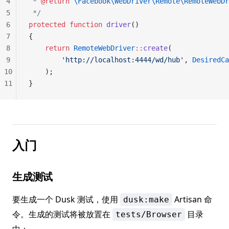
4
 * 
@return
 \Facebook\WebDriver\Remote\RemoteWebDr
5
 */
6
protected
 function
 driver
()
7
{
8
    return
 RemoteWebDriver
::
create
(
9
        'http://localhost:4444/wd/hub'
, 
DesiredCa
10
    );
11
}
入门
生成测试
要生成一个 Dusk 测试，使用
Artisan 命
dusk:make
令。生成的测试将被放置在
目录
tests/Browser