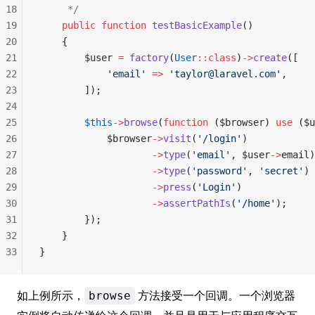
18
     */
19
    public
 function
 testBasicExample
()
20
    {
21
        $user 
=
 factory
(
User
::class
)
->
create
([
22
            'email'
 =>
 'taylor@laravel.com'
,
23
        ]);
24
25
        $this
->
browse
(
function
 ($browser) 
use
 ($u
26
            $browser
->
visit
(
'/login'
)
27
                    ->
type
(
'email'
, $user
->
email)
28
                    ->
type
(
'password'
, 
'secret'
)
29
                    ->
press
(
'Login'
)
30
                    ->
assertPathIs
(
'/home'
);
31
        });
32
    }
33
}
如上例所示，
方法接受一个回调。一个浏览器
browse