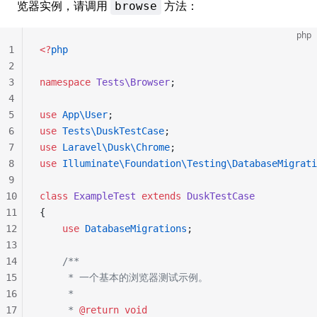
览器实例，请调用
方法：
browse
php
1
<?
php
2
3
namespace
 Tests\Browser
;
4
5
use
 App\User
;
6
use
 Tests\DuskTestCase
;
7
use
 Laravel\Dusk\Chrome
;
8
use
 Illuminate\Foundation\Testing\DatabaseMigrati
9
10
class
 ExampleTest
 extends
 DuskTestCase
11
{
12
    use
 DatabaseMigrations
;
13
14
    /**
15
     * 一个基本的浏览器测试示例。
16
     *
17
     * 
@return
 void