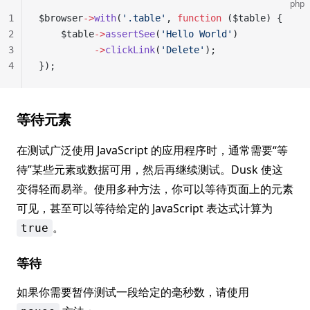
php
1
$browser
->
with
(
'.table'
, 
function
 ($table) {
2
    $table
->
assertSee
(
'Hello World'
)
3
          ->
clickLink
(
'Delete'
);
4
});
等待元素
在测试广泛使用 JavaScript 的应用程序时，通常需要“等
待”某些元素或数据可用，然后再继续测试。Dusk 使这
变得轻而易举。使用多种方法，你可以等待页面上的元素
可见，甚至可以等待给定的 JavaScript 表达式计算为
。
true
等待
如果你需要暂停测试一段给定的毫秒数，请使用