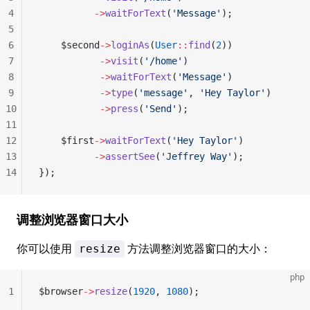
4
          ->
waitForText
(
'Message'
);
5
6
    $second
->
loginAs
(
User
::
find
(
2
))
7
           ->
visit
(
'/home'
)
8
           ->
waitForText
(
'Message'
)
9
           ->
type
(
'message'
, 
'Hey Taylor'
)
10
           ->
press
(
'Send'
);
11
12
    $first
->
waitForText
(
'Hey Taylor'
)
13
          ->
assertSee
(
'Jeffrey Way'
);
14
});
调整浏览器窗口大小
你可以使用
方法调整浏览器窗口的大小：
resize
php
1
$browser
->
resize
(
1920
, 
1080
);